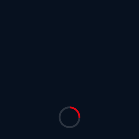
or
iness
Fiber Optic yang cepat,