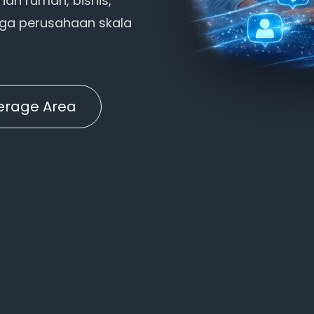
han rumah, bisnis,
ngga perusahaan skala
erage Area