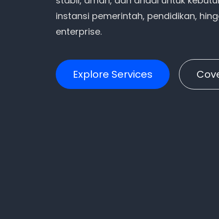
stabil, aman, dan andal untuk kebutu
instansi pemerintah, pendidikan, hi
enterprise.
Explore Services
Cov